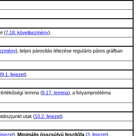
l (
7.18. következmény
).
kezmény
), teljes párosítás létezése reguláris páros gráfban
(
9.1. fejezet
).
zértékűségi lemma (
9.17. lemma
), a folyamprobléma
ntdiszjunkt utak (
10.2. fejezet
).
fejezet
).
Minimális összsúlyú feszítőfa
(
3. fejezet
).