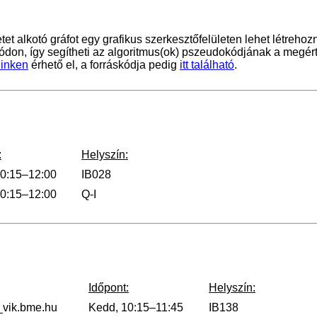
alkotó gráfot egy grafikus szerkesztőfelületen lehet létrehozni
ódon, így segítheti az algoritmus(ok) pszeudokódjának a megért
linken
érhető el, a forráskódja pedig
itt található
.
:
Helyszín:
10:15–12:00
IB028
10:15–12:00
Q-I
Időpont:
Helyszín:
vik.bme.hu
Kedd, 10:15–11:45
IB138