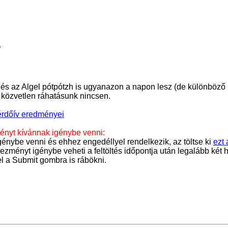
a
 és az Algel pótpótzh is ugyanazon a napon lesz (de különböző 
 közvetlen ráhatásunk nincsen.
kérdőív eredményei
ényt kívánnak igénybe venni:
énybe venni és ehhez engedéllyel rendelkezik, az töltse ki
ezt 
ényt igénybe veheti a feltöltés időpontja után legalább két hét
el a Submit gombra is rábökni.