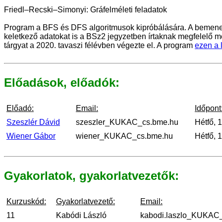
Friedl–Recski–Simonyi: Gráfelméleti feladatok
Program a BFS és DFS algoritmusok kipróbálására. A bemenetet 
keletkező adatokat is a BSz2 jegyzetben írtaknak megfelelő m
tárgyat a 2020. tavaszi félévben végezte el. A program
ezen a 
Előadások, előadók:
Előadó:
Email:
Időpont
Szeszlér Dávid
szeszler_KUKAC_cs.bme.hu
Hétfő, 
Wiener Gábor
wiener_KUKAC_cs.bme.hu
Hétfő, 
Gyakorlatok, gyakorlatvezetők:
Kurzuskód:
Gyakorlatvezető:
Email:
11
Kabódi László
kabodi.laszlo_KUKAC_