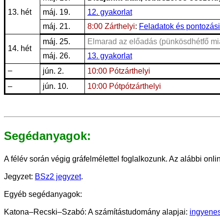
13. hét
máj. 19.
12. gyakorlat
máj. 21.
8:00 Zárthelyi
:
Feladatok és pontozási
máj. 25.
Elmarad az előadás (pünkösdhétfő mia
14. hét
máj. 26.
13. gyakorlat
–
jún. 2.
10:00 Pótzárthelyi
–
jún. 10.
10:00 Pótpótzárthelyi
Segédanyagok:
A félév során végig gráfelmélettel foglalkozunk. Az alábbi onlin
Jegyzet:
BSz2 jegyzet
.
Egyéb segédanyagok:
Katona–Recski–Szabó: A számítástudomány alapjai:
ingyenes