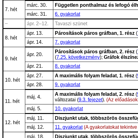
márc. 30.
Független ponthalmaz és lefogó él
7. hét
márc. 31.
6. gyakorlat
–
ápr. 2–12.
Tavaszi szünet
ápr. 13.
Párosítások páros gráfban, 1. rész
(
8. hét
ápr. 14.
7. gyakorlat
Párosítások páros gráfban, 2. rész
(
ápr. 20.
(
7.25. következmény
);
Gráfok élszín
9. hét
ápr. 21.
8. gyakorlat
ápr. 27.
A maximális folyam feladat, 1. rész
(
10. hét
ápr. 28.
9. gyakorlat
A maximális folyam feladat, 2. rész
(
máj. 4.
változatai (
9.3. fejezet
).
(Az előadásoka
11. hét
máj. 5.
10. gyakorlat
máj. 11.
Diszjunkt utak, többszörös összefü
12. hét
máj. 12.
11. gyakorlat
(A gyakorlatokat tekintve
máj. 18.
Diszjunkt utak, többszörös összefü