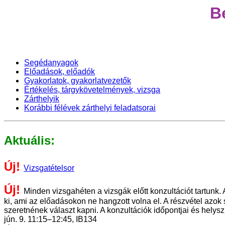
B
Segédanyagok
Előadások, előadók
Gyakorlatok, gyakorlatvezetők
Értékelés, tárgykövetelmények, vizsga
Zárthelyik
Korábbi félévek zárthelyi feladatsorai
Aktuális:
Új!
Vizsgatételsor
Új!
Minden vizsgahéten a vizsgák előtt konzultációt tartunk
ki, ami az előadásokon ne hangzott volna el. A részvétel azo
szeretnének választ kapni. A konzultációk időpontjai és helysz
jún. 9. 11:15–12:45, IB134