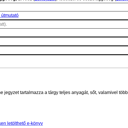
 útmutató
tt).
e jegyzet tartalmazza a tárgy teljes anyagát, sőt, valamivel többe
en letölthető e-könyv