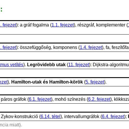
:
. fejezet
): a gráf fogalma (
1.1. fejezet
), részgráf, komplementer (
. fejezet
): összefüggőség, komponens (
1.4. fejezet
), fa, feszítőfa
tmus vetítés
).
Legrövidebb utak
(
11. fejezet
): Dijkstra-algoritmu
jezet
),
Hamilton-utak és Hamilton-körök
(
5. fejezet
).
: páros gráfok (
6.1. fejezet
), mohó színezés (
6.2. fejezet
), klikks
: Zykov-konstrukció (
6.14. tétel
), intervallumgráfok (
6.4. fejezet
);
cia miatt).