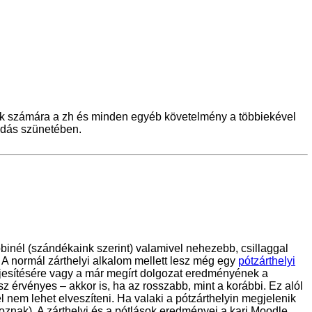
rók számára a zh és minden egyéb követelmény a többiekével
adás szünetében.
bbinél (szándékaink szerint) valamivel nehezebb, csillaggal
ez. A normál zárthelyi alkalom mellett lesz még egy
pótzárthelyi
 teljesítésére vagy a már megírt dolgozat eredményének a
z érvényes – akkor is, ha az rosszabb, mint a korábbi. Ez alól
l nem lehet elveszíteni. Ha valaki a pótzárthelyin megjelenik
natkoznak). A zárthelyi és a pótlások eredményei a kari Moodle