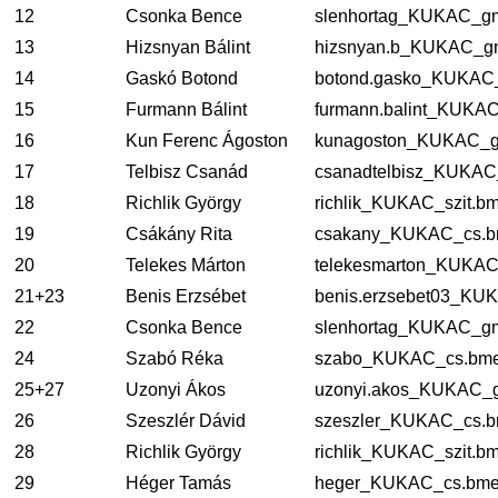
12
Csonka Bence
slenhortag_KUKAC_gm
13
Hizsnyan Bálint
hizsnyan.b_KUKAC_gm
14
Gaskó Botond
botond.gasko_KUKAC
15
Furmann Bálint
furmann.balint_KUKA
16
Kun Ferenc Ágoston
kunagoston_KUKAC_g
17
Telbisz Csanád
csanadtelbisz_KUKAC
18
Richlik György
richlik_KUKAC_szit.b
19
Csákány Rita
csakany_KUKAC_cs.b
20
Telekes Márton
telekesmarton_KUKAC
21+23
Benis Erzsébet
benis.erzsebet03_KU
22
Csonka Bence
slenhortag_KUKAC_gm
24
Szabó Réka
szabo_KUKAC_cs.bme
25+27
Uzonyi Ákos
uzonyi.akos_KUKAC_g
26
Szeszlér Dávid
szeszler_KUKAC_cs.b
28
Richlik György
richlik_KUKAC_szit.b
29
Héger Tamás
heger_KUKAC_cs.bme