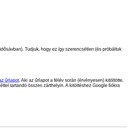
idősávban). Tudjuk, hogy ez így szerencsétlen (és próbáltuk
az űrlapot
. Aki az űrlapot a félév során (érvényesen) kitöltötte,
tel tartandó összes zárthelyin. A kitöltéshez Google fiókra