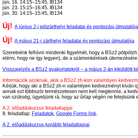
jún. 16. 14:15–15:45, IB134
jún. 23. 15:15–16:45, IB134
jún. 30. 14:15–15:45, IB134
Új!
A június 2-i pótzárthelyi feladatai és pontozási útmutatój
Új!
A május 21-i zárthelyi feladatai és pontozási útmutatója
Szeretnénk felhívni mindenki figyelmét, hogy a BSz2 pótpótzh
elérni, hogy ne így legyen), de a számonkérések ütemezésére
Visszajelzés a BSz2 gyakorlatokról – a május 2-án kiküldött 
Információk azoknak, akik a BSz2 zh-kon valamilyen kedvezm
Kérjük, hogy aki a BSz2 zh-n valamilyen kedvezményt kíván ig
annak ezt többször természetesen nem kell megtennie, a kedvezm
van szükség, ügyeljünk rá, hogy az űrlap végén ne felejtsünk 
A 2. előadáskurzus feladatlapjai:
8. feladatlap:
Feladatok
,
Google Forms link
.
A 2. előadáskurzus korábbi feladatlapjai