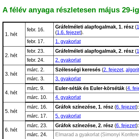
A félév anyaga részletesen május 29-ig
Gráfelméleti alapfogalmak, 1. rész
(
1
febr. 16.
(
1.6. fejezet
).
1. hét
febr. 17.
1. gyakorlat
febr. 23.
Gráfelméleti alapfogalmak, 2. rész
(
1
2. hét
febr. 24.
2. gyakorlat
márc. 2.
Szélességi keresés
(
2. fejezet
,
algori
3. hét
márc. 3.
3. gyakorlat
márc. 9.
Euler-séták és Euler-körséták
(
4. fe
4. hét
márc. 10.
4. gyakorlat
márc. 16.
Gráfok színezése, 1. rész
(
6. fejezet
)
5. hét
márc. 17.
5. gyakorlat
márc. 23.
Gráfok színezése, 2. rész
(
6. fejezet
)
6. hét
márc. 24.
Elmarad a gyakorlat (Simonyi Konferen