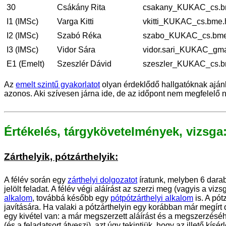
30
Csákány Rita
csakany_KUKAC_cs.b
I1 (IMSc)
Varga Kitti
vkitti_KUKAC_cs.bme.
I2 (IMSc)
Szabó Réka
szabo_KUKAC_cs.bme
I3 (IMSc)
Vidor Sára
vidor.sari_KUKAC_gma
E1 (Emelt)
Szeszlér Dávid
szeszler_KUKAC_cs.b
Az
emelt szintű gyakorlatot
olyan érdeklődő hallgatóknak aján
azonos. Aki szívesen járna ide, de az időpont nem megfelelő
Értékelés, tárgykövetelmények, vizsga
Zárthelyik, pótzárthelyik:
A félév során egy
zárthelyi dolgozatot
íratunk, melyben 6 darab
jelölt feladat. A félév végi aláírást az szerzi meg (vagyis a vi
alkalom
, továbbá később egy
pótpótzárthelyi alkalom
is. A pót
javítására. Ha valaki a pótzárthelyin egy korábban már megírt 
egy kivétel van: a már megszerzett aláírást és a megszerzéséhe
(és a feladatsort átveszi), azt úgy tekintjük, hogy az illető kís