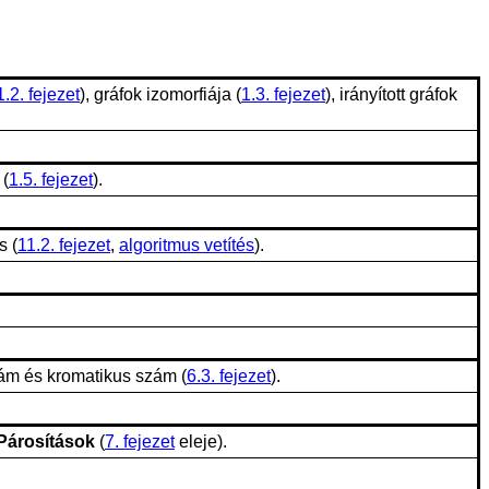
1.2. fejezet
), gráfok izomorfiája (
1.3. fejezet
), irányított gráfok
 (
1.5. fejezet
).
s (
11.2. fejezet
,
algoritmus vetítés
).
zám és kromatikus szám (
6.3. fejezet
).
Párosítások
(
7. fejezet
eleje).