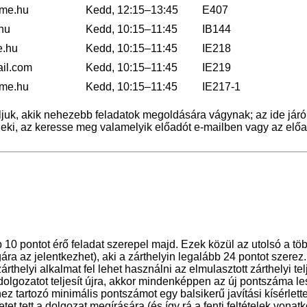
me.hu
Kedd, 12:15–13:45
E407
hu
Kedd, 10:15–11:45
IB144
.hu
Kedd, 10:15–11:45
IE218
il.com
Kedd, 10:15–11:45
IE219
me.hu
Kedd, 10:15–11:45
IE217-1
ljuk, akik nehezebb feladatok megoldására vágynak; az ide já
 neki, az keresse meg valamelyik előadót e-mailben vagy az elő
:
 10 pontot érő feladat szerepel majd. Ezek közül az utolsó a tö
zsgára az jelentkezhet), aki a zárthelyin legalább 24 pontot szer
zárthelyi alkalmat fel lehet használni az elmulasztott zárthelyi
dolgozatot teljesít újra, akkor mindenképpen az új pontszáma les
z tartozó minimális pontszámot egy balsikerű javítási kísérlette
érletet tett a dolgozat megírására (és így rá a fenti feltételek vo