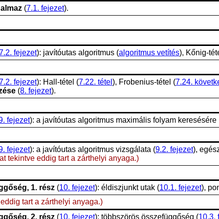
halmaz
(
7.1. fejezet
).
7.2. fejezet
): javítóutas algoritmus (
algoritmus vetítés
), Kőnig-téte
7.2. fejezet
): Hall-tétel (
7.22. tétel
), Frobenius-tétel (
7.24. követ
ezése
(
8. fejezet
).
9. fejezet
): a javítóutas algoritmus maximális folyam keresésére 
9. fejezet
): a javítóutas algoritmus vizsgálata (
9.2. fejezet
), egés
t tekintve eddig tart a zárthelyi anyaga.)
ggőség, 1. rész
(
10. fejezet
): éldiszjunkt utak (
10.1. fejezet
), po
 eddig tart a zárthelyi anyaga.)
ggőség, 2. rész
(
10. fejezet
): többszörös összefüggőség (
10.3. 