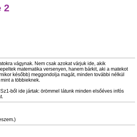
 2
datokra vágynak. Nem csak azokat várjuk ide, akik
repeltek matematika versenyen, hanem bárkit, aki a matekot
bármikor később) meggondolja magát, minden további nélkül
mint a többieknek.
Sz1-ből ide jártak: örömmel látunk minden elsőéves infós
t.
veszem.)