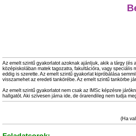
B
Az emelt szintű gyakorlatot azoknak ajánljuk, akik a tárgy (és
középiskolában matek tagozatra, fakultációra, vagy speciális
eddig is szerette. Az emelt szintű gyakorlat kipróbálása semm
visszamehet az eredeti tankörébe. Az emelt szintű tankörbe 
Az emelt szintű gyakorlatot nem csak az IMSc képzésre járókn
hallgatót. Aki szívesen járna ide, de órarendileg nem tudja 
(Ha val
Feladatsorok: