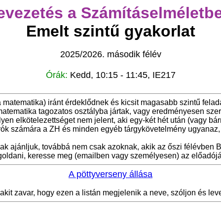
evezetés a Számításelméletbe
Emelt szintű gyakorlat
2025/2026. második félév
Órák:
Kedd, 10:15 - 11:45, IE217
 a matematika) iránt érdeklődnek és kicsit magasabb szintű fela
 matematika tagozatos osztályba jártak, vagy eredményesen sze
ilyen elkötelezettséget nem jelent, aki egy-két hét után (vagy 
járók számára a ZH és minden egyéb tárgykövetelmény ugyanaz, 
ak ajánljuk, továbbá nem csak azoknak, akik az őszi félévben B
megoldani, keresse meg (emailben vagy személyesen) az előadójá
A pöttyverseny állása
akit zavar, hogy ezen a listán megjelenik a neve, szóljon és le